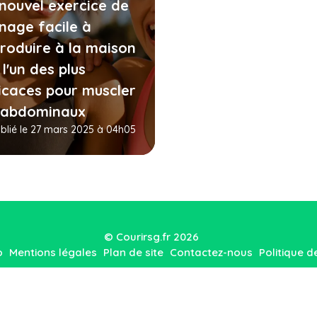
nouvel exercice de
nage facile à
roduire à la maison
 lʼun des plus
icaces pour muscler
 abdominaux
blié le 27 mars 2025 à 04h05
© Courirsg.fr 2026
o
Mentions légales
Plan de site
Contactez-nous
Politique d