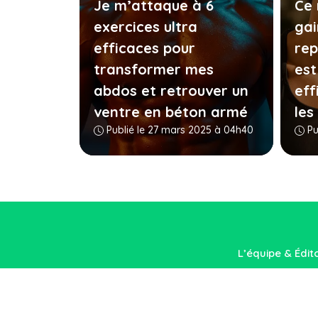
Je m’attaque à 6
Ce 
exercices ultra
gai
efficaces pour
rep
transformer mes
est
abdos et retrouver un
eff
ventre en béton armé
les
Publié le 27 mars 2025 à 04h40
Pu
L’équipe & Édit