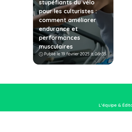
stupéfiants du vélo
pour les culturistes :
comment améliorer
endurance et
performances
musculaires
Publié le 19 février 2025 à 06h35
L’équipe & Édit