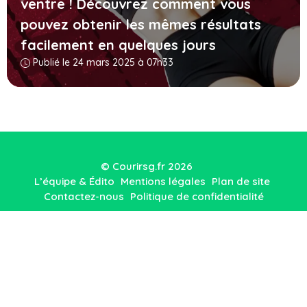
ventre ! Découvrez comment vous
pouvez obtenir les mêmes résultats
facilement en quelques jours
Publié le 24 mars 2025 à 07h33
© Courirsg.fr 2026
L’équipe & Édito
Mentions légales
Plan de site
Contactez-nous
Politique de confidentialité