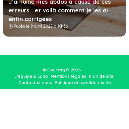
J’ai ruiné mes abdos à cause de ces
erreurs… et voilà comment je les ai
enfin corrigées
Publié le 9 avril 2025 à 16h36
© Courirsg.fr 2026
L’équipe & Édito
Mentions légales
Plan de site
Contactez-nous
Politique de confidentialité