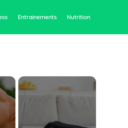
ess
Entrainements
Nutrition