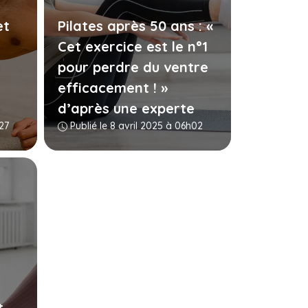
et
Pilates après 50 ans : «
Cet exercice est le n°1
pour perdre du ventre
efficacement ! »
d’après une experte
h27
Publié le 8 avril 2025 à 06h02
t