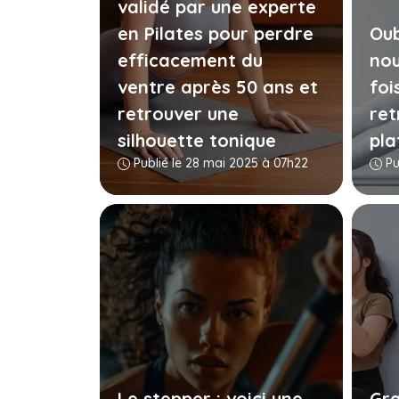
validé par une experte
en Pilates pour perdre
Oub
efficacement du
nou
ventre après 50 ans et
foi
retrouver une
ret
silhouette tonique
pla
Publié le 28 mai 2025 à 07h22
Pub
Le stepper : voici une
Gra