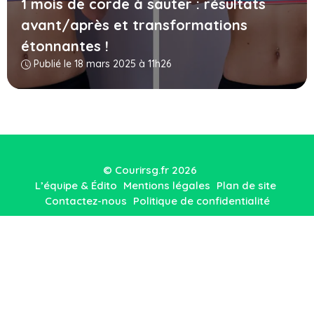
1 mois de corde à sauter : résultats
avant/après et transformations
étonnantes !
Publié le 18 mars 2025 à 11h26
© Courirsg.fr 2026
L’équipe & Édito
Mentions légales
Plan de site
Contactez-nous
Politique de confidentialité