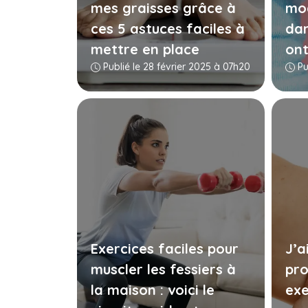
mes graisses grâce à
mod
ces 5 astuces faciles à
dan
mettre en place
ont
Publié le 28 février 2025 à 07h20
Pu
Exercices faciles pour
J’a
muscler les fessiers à
pr
la maison : voici le
exe