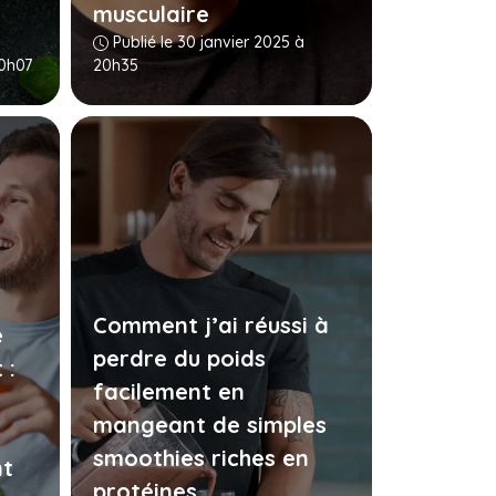
musculaire
Publié le 30 janvier 2025 à
20h07
20h35
Comment j’ai réussi à
e
perdre du poids
 :
facilement en
mangeant de simples
smoothies riches en
nt
protéines