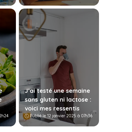
e
J’ai testé une semaine
e
sans gluten ni lactose :
voici mes ressentis
12h24
Publié le 12 janvier 2025 à 07h36