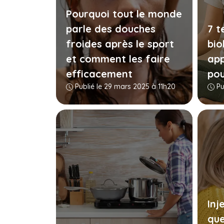
Pourquoi tout le monde
parle des douches
7 t
froides après le sport
bio
et comment les faire
app
efficacement
pou
Publié le 29 mars 2025 à 11h20
Pu
Inj
que