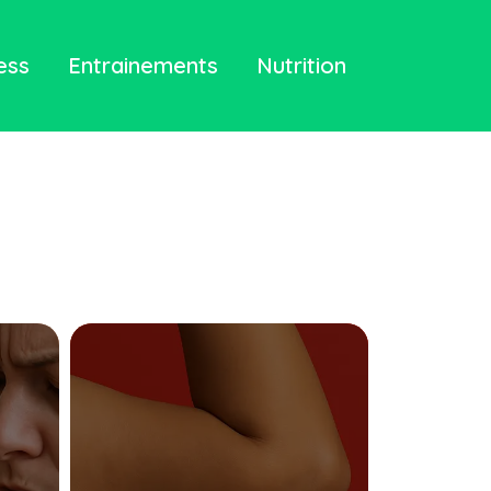
ess
Entrainements
Nutrition