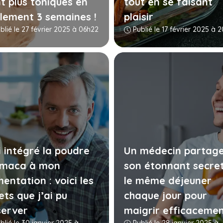
t plus toniques en
tout en se faisant
lement 3 semaines !
plaisir
blié le 27 février 2025 à 06h22
Publié le 17 février 2025 à 
i intégré la poudre
Un médecin partag
 maca à mon
son étonnant secret
mentation : voici les
le même déjeuner
ets que j’ai pu
chaque jour pour
erver
maigrir efficaceme