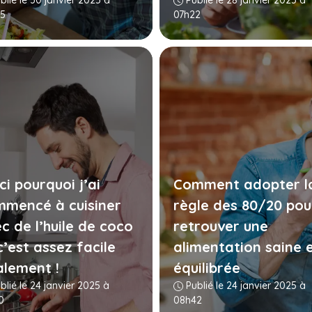
blié le 30 janvier 2025 à
Publié le 28 janvier 2025 à
5
07h22
ci pourquoi j’ai
Comment adopter l
mencé à cuisiner
règle des 80/20 pou
c de l’huile de coco
retrouver une
c’est assez facile
alimentation saine 
alement !
équilibrée
blié le 24 janvier 2025 à
Publié le 24 janvier 2025 à
0
08h42