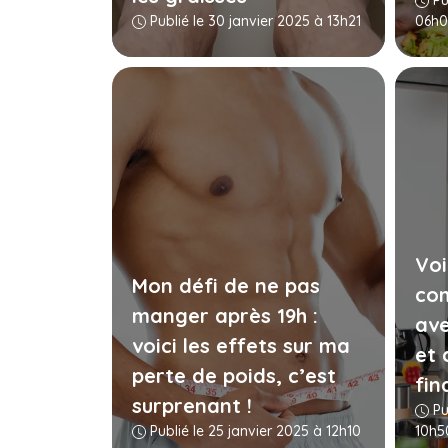
Pu
Publié le 30 janvier 2025 à 13h21
06h0
Voi
Mon défi de ne pas
com
manger après 19h :
ave
voici les effets sur ma
et 
perte de poids, c’est
fin
surprenant !
Pu
Publié le 25 janvier 2025 à 12h10
10h5