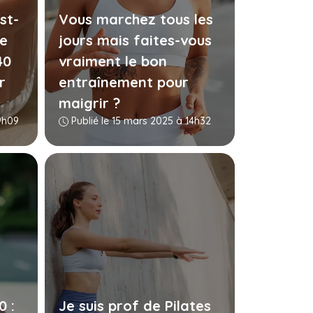
st-
Vous marchez tous les
ne
jours mais faites-vous
40
vraiment le bon
r
entraînement pour
maigrir ?
9h09
Publié le 15 mars 2025 à 14h32
0 :
Je suis prof de Pilates