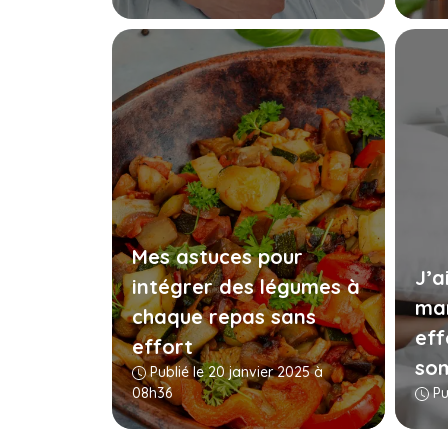
Mes astuces pour
J’a
intégrer des légumes à
man
chaque repas sans
eff
effort
so
Publié le 20 janvier 2025 à
08h36
Pub