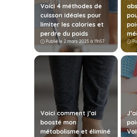
Voici 4 méthodes de
abs
cuisson idéales pour
pou
limiter les calories et
poi
perdre du poids
mé
Publié le 2 mars 2025 à 11h57
Pu
Voici comment j’ai
J’a
boosté mon
poi
métabolisme et éliminé
Voi