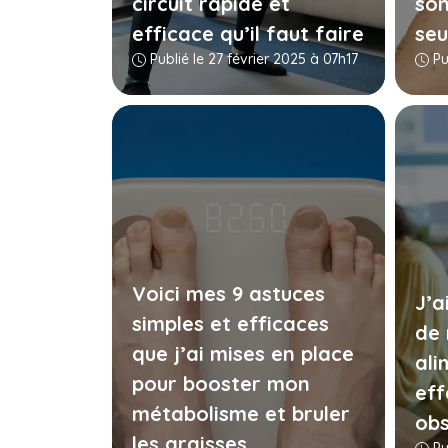
circuit rapide et
son
efficace qu’il faut faire
seu
Publié le 27 février 2025 à 07h17
Pu
Voici mes 9 astuces
J’a
simples et efficaces
de
que j’ai mises en place
ali
pour booster mon
eff
métabolisme et bruler
obs
les graisses