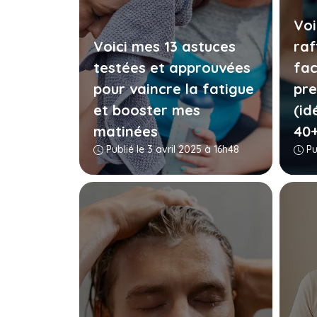
Vo
Voici mes 13 astuces
raf
testées et approuvées
fac
pour vaincre la fatigue
pre
et booster mes
(id
matinées
40+
Publié le 3 avril 2025 à 16h48
Pu