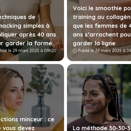
Voici le smoothie po
echniques de
training au collagè
hacking simples à
que les femmes de 
liquer après 40 ans
ans s’arrachent pou
r garder la forme
garder la ligne
blié le 29 mars 2025 à 09h20
Publié le 29 mars 2025 à 0
ections minceur : ce
 vous devez
La méthode 30-30-3