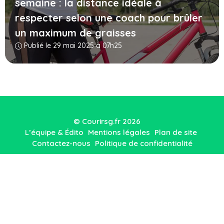
semaine : la distance idéale à
respecter selon une coach pour brûler
un maximum de graisses
Publié le 29 mai 2025 à 07h25
© Courirsg.fr 2026
L’équipe & Édito
Mentions légales
Plan de site
Contactez-nous
Politique de confidentialité