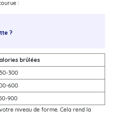
courue :
tte ?
alories brûlées
50-300
00-600
50-900
otre niveau de forme. Cela rend la