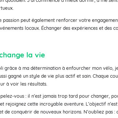
n quotidien. J’ai commencé à mieux dormir, à me senti
rtueux.
passion peut également renforcer votre engagement. 
événements locaux. Échanger des expériences et des con
 change la vie
pli grâce à ma détermination à enfourcher mon vélo, je
 aussi gagné un style de vie plus actif et sain. Chaque
r à voir les résultats.
ppelez-vous : il n’est jamais trop tard pour changer, p
et rejoignez cette incroyable aventure. L’objectif n’es
ais et de conquérir de nouveaux horizons. N’oubliez pas 