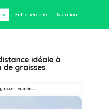
ess
Entrainements
Nutrition
distance idéale à
 de graisses
raisses, validée…...