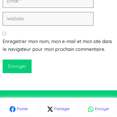
Enregistrer mon nom, mon e-mail et mon site dans
le navigateur pour mon prochain commentaire.
Envoyer
© Courirsg.fr 2026
Poster
Partager
Envoyer
L’équipe & Édito
Mentions légales
Plan de site
Contactez-nous
Politique de confidentialité