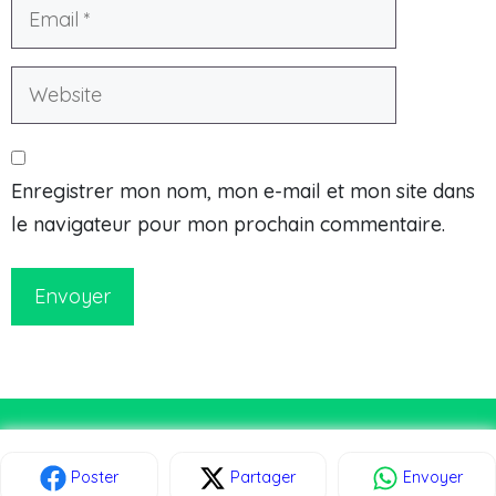
Enregistrer mon nom, mon e-mail et mon site dans
le navigateur pour mon prochain commentaire.
Envoyer
© Courirsg.fr 2026
Poster
Partager
Envoyer
L’équipe & Édito
Mentions légales
Plan de site